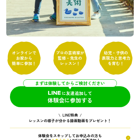
オンラインで
プロの芸術家が
幼児・子供の
お家から
監修・先生の
表現力と思考力
簡単に参加！
レッスン！
を育む！
まずは体験してからご検討ください
に友達追加して
体験会に参加する
\ LINE特典 /
レッスンの様子が分かる録画動画をプレゼント！
体験会をスキップしてお申込みの方も