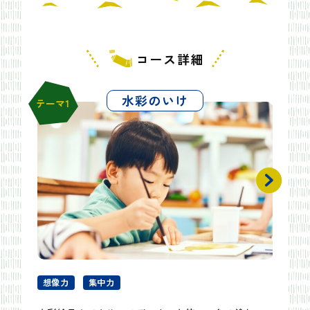
コース詳細
水彩のいけ
テーマ1
想像力
集中力