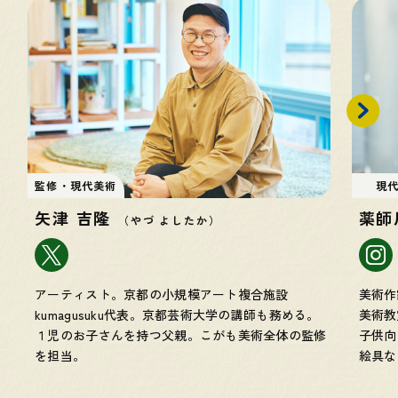
監修・現代美術
現
矢津 吉隆
薬師
（やづ よしたか）
アーティスト。京都の小規模アート複合施設
美術作
kumagusuku代表。京都芸術大学の講師も務める。
美術教
１児のお子さんを持つ父親。こがも美術全体の監修
子供向
を担当。
絵具な